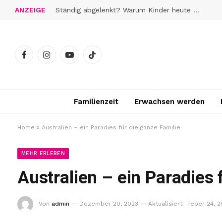
ANZEIGE
Ständig abgelenkt? Warum Kinder heute schwerer zur Ruhe finden
Facebook
Instagram
YouTube
TikTok
Familienzeit
Erwachsen werden
Home
»
Australien – ein Paradies für die ganze Familie
MEHR ERLEBEN
Australien – ein Paradies 
Von
admin
Dezember 20, 2023
Aktualisiert:
Feber 24, 