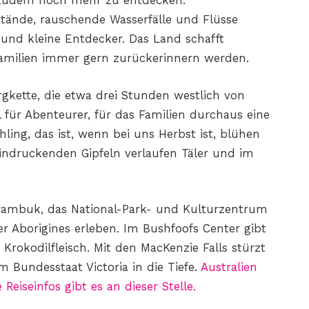
s zudem noch mehr zu entdecken.
tände, rauschende Wasserfälle und Flüsse
 und kleine Entdecker. Das Land schafft
Familien immer gern zurückerinnern werden.
ergkette, die etwa drei Stunden westlich von
el für Abenteurer, für das Familien durchaus eine
ing, das ist, wenn bei uns Herbst ist, blühen
indruckenden Gipfeln verlaufen Täler und im
rambuk, das National-Park- und Kulturzentrum
 der Aborigines erleben. Im Bushfoofs Center gibt
Krokodilfleisch. Mit den MacKenzie Falls stürzt
im Bundesstaat Victoria in die Tiefe.
Australien
 Reiseinfos gibt es an dieser Stelle.