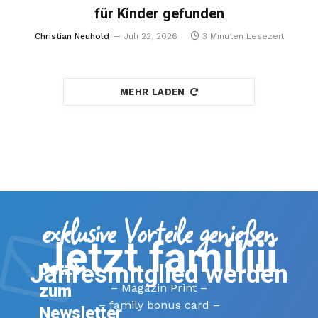
für Kinder gefunden
Christian Neuhold
Juli 22, 2026
3 Minuten Lesezeit
MEHR LADEN
exklusive Vorteile genießen
Jetzt familiii
Jahresmitglied werden
Jetzt
zum
– Magazin Print –
– family bonus card –
Newsletter