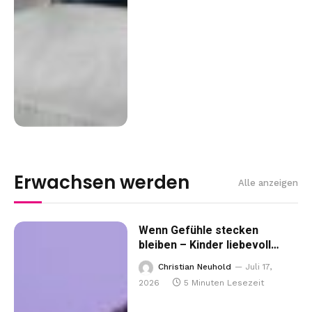
Erwachsen werden
Alle anzeigen
Wenn Gefühle stecken
bleiben – Kinder liebevoll
durch innere Konflikte führen
Christian Neuhold
Juli 17,
2026
5 Minuten Lesezeit