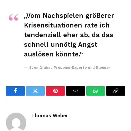
„Vom Nachspielen größerer
Krisensituationen rate ich
tendenziell eher ab, da das
schnell unnötig Angst
auslösen könnte.“
Sven Grabau Prepping-Experte und Blogger
Facebook
Twitter
Pinterest
Email
WhatsApp
Copy
Link
Thomas Weber