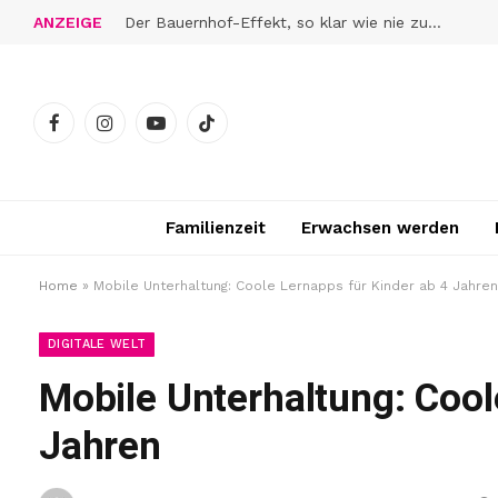
ANZEIGE
Der Bauernhof-Effekt, so klar wie nie zuvor
Facebook
Instagram
YouTube
TikTok
Familienzeit
Erwachsen werden
Home
»
Mobile Unterhaltung: Coole Lernapps für Kinder ab 4 Jahren
DIGITALE WELT
Mobile Unterhaltung: Cool
Jahren