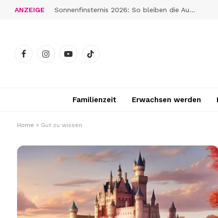
ANZEIGE
WANDERN AN DER SOCA: Türkis, eiskalt und unwiderstehlich
Facebook
Instagram
YouTube
TikTok
Familienzeit
Erwachsen werden
Home
»
Gut zu wissen