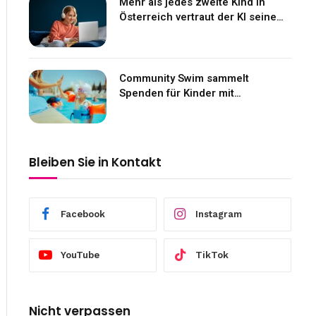
Mehr als jedes zweite Kind in
Österreich vertraut der KI seine
Gefühle an
Community Swim sammelt
Spenden für Kinder mit
Neurofibromatose
Bleiben Sie in Kontakt
Facebook
Instagram
YouTube
TikTok
Nicht verpassen