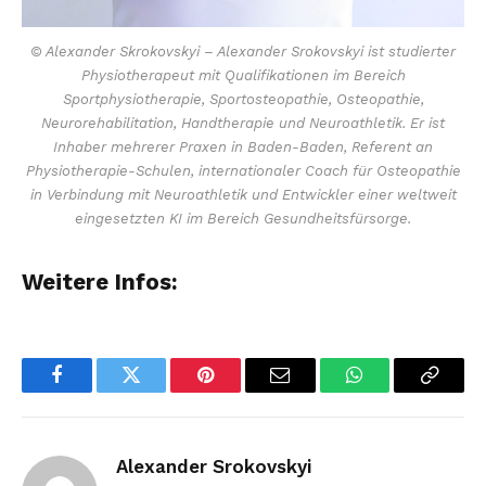
© Alexander Skrokovskyi – Alexander Srokovskyi ist studierter
Physiotherapeut mit Qualifikationen im Bereich
Sportphysiotherapie, Sportosteopathie, Osteopathie,
Neurorehabilitation, Handtherapie und Neuroathletik. Er ist
Inhaber mehrerer Praxen in Baden-Baden, Referent an
Physiotherapie-Schulen, internationaler Coach für Osteopathie
in Verbindung mit Neuroathletik und Entwickler einer weltweit
eingesetzten KI im Bereich Gesundheitsfürsorge.
Weitere Infos:
Facebook
Twitter
Pinterest
Email
WhatsApp
Copy
Link
Alexander Srokovskyi