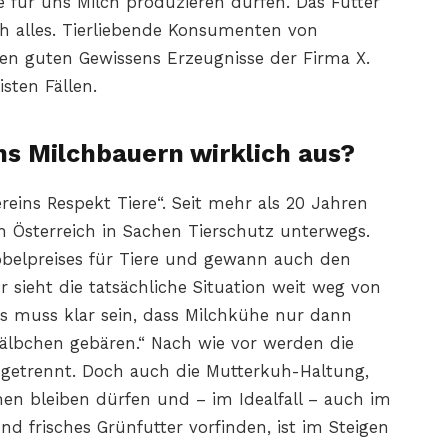
ie für uns Milch produzieren dürfen. Das Futter
ach alles. Tierliebende Konsumenten von
en guten Gewissens Erzeugnisse der Firma X.
isten Fällen.
chs Milchbauern wirklich aus?
ins Respekt Tiere“. Seit mehr als 20 Jahren
h Österreich in Sachen Tierschutz unterwegs.
nobelpreises für Tiere und gewann auch den
r sieht die tatsächliche Situation weit weg von
s muss klar sein, dass Milchkühe nur dann
 Kälbchen gebären.“ Nach wie vor werden die
 getrennt. Doch auch die Mutterkuh-Haltung,
hen bleiben dürfen und – im Idealfall – auch im
 frisches Grünfutter vorfinden, ist im Steigen