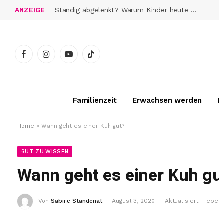
ANZEIGE
Ständig abgelenkt? Warum Kinder heute schwerer zur Ruhe finden
Facebook
Instagram
YouTube
TikTok
Familienzeit
Erwachsen werden
Home
»
Wann geht es einer Kuh gut?
GUT ZU WISSEN
Wann geht es einer Kuh g
Von
Sabine Standenat
August 3, 2020
Aktualisiert:
Febe