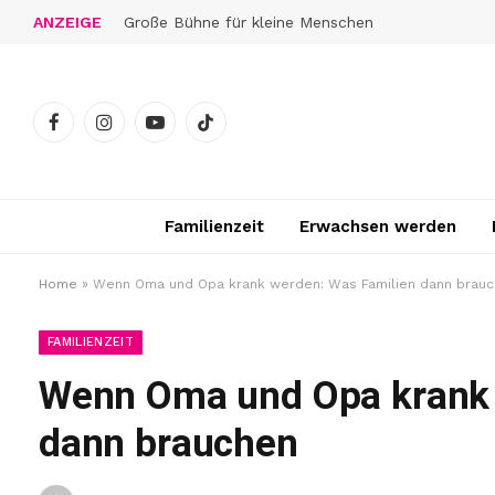
ANZEIGE
Große Bühne für kleine Menschen
Facebook
Instagram
YouTube
TikTok
Familienzeit
Erwachsen werden
Home
»
Wenn Oma und Opa krank werden: Was Familien dann brau
FAMILIENZEIT
Wenn Oma und Opa krank 
dann brauchen