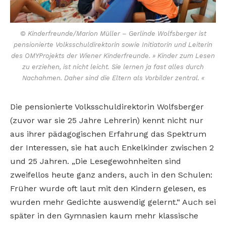
© Kinderfreunde/Marion Müller – Gerlinde Wolfsberger ist
pensionierte Volksschuldirektorin sowie Initiatorin und Leiterin
des OMYProjekts der Wiener Kinderfreunde. » Kinder zum Lesen
zu erziehen, ist nicht leicht. Sie lernen ja fast alles durch
Nachahmen. Daher sind die Eltern als Vorbilder zentral. «
Die pensionierte Volksschuldirektorin Wolfsberger
(zuvor war sie 25 Jahre Lehrerin) kennt nicht nur
aus ihrer pädagogischen Erfahrung das Spektrum
der Interessen, sie hat auch Enkelkinder zwischen 2
und 25 Jahren. „Die Lesegewohnheiten sind
zweifellos heute ganz anders, auch in den Schulen:
Früher wurde oft laut mit den Kindern gelesen, es
wurden mehr Gedichte auswendig gelernt.“ Auch sei
später in den Gymnasien kaum mehr klassische