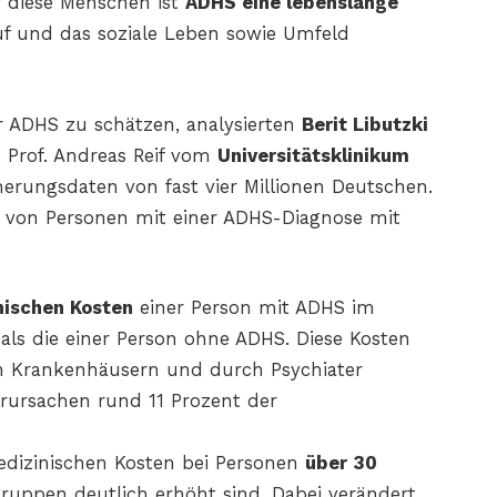
r diese Menschen ist
ADHS eine lebenslange
ruf und das soziale Leben sowie Umfeld
r ADHS zu schätzen, analysierten
Berit Libutzki
n Prof. Andreas Reif vom
Universitätsklinikum
erungsdaten von fast vier Millionen Deutschen.
n von Personen mit einer ADHS-Diagnose mit
nischen Kosten
einer Person mit ADHS im
als die einer Person ohne ADHS. Diese Kosten
n Krankenhäusern und durch Psychiater
ursachen rund 11 Prozent der
edizinischen Kosten bei Personen
über 30
gruppen deutlich erhöht sind. Dabei verändert