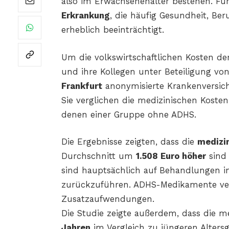
also im Erwachsenenalter bestehen. Fü
Erkrankung
, die häufig Gesundheit, Be
erheblich beeinträchtigt.
Um die volkswirtschaftlichen Kosten de
und ihre Kollegen unter Beteiligung vo
Frankfurt
anonymisierte Krankenversich
Sie verglichen die medizinischen Koste
denen einer Gruppe ohne ADHS.
Die Ergebnisse zeigten, dass die
medizi
Durchschnitt um
1.508 Euro höher
sind 
sind hauptsächlich auf Behandlungen i
zurückzuführen. ADHS-Medikamente ver
Zusatzaufwendungen.
Die Studie zeigte außerdem, dass die m
Jahren
im Vergleich zu jüngeren Alters