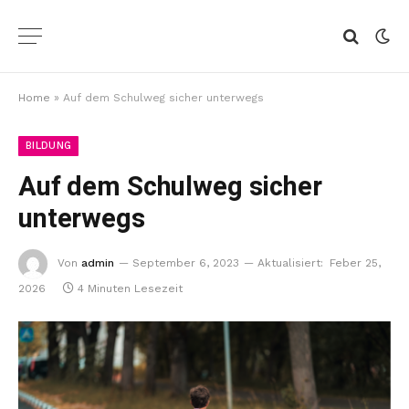
Home
»
Auf dem Schulweg sicher unterwegs
BILDUNG
Auf dem Schulweg sicher
unterwegs
Von
admin
September 6, 2023
Aktualisiert:
Feber 25,
2026
4 Minuten Lesezeit