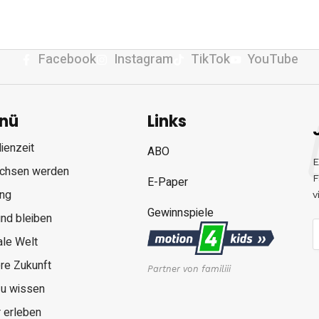
Facebook
Instagram
TikTok
YouTube
nü
Links
ienzeit
ABO
E
chsen werden
F
E-Paper
ung
v
Gewinnspiele
nd bleiben
ale Welt
re Zukunft
Partner von familiii
zu wissen
 erleben