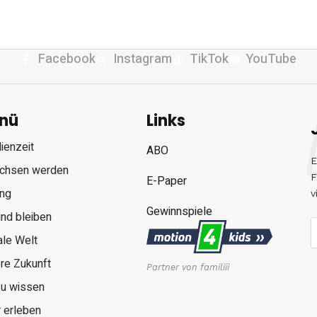
Facebook
Instagram
TikTok
YouTube
nü
Links
ienzeit
ABO
E
chsen werden
F
E-Paper
ung
v
Gewinnspiele
nd bleiben
ale Welt
re Zukunft
Partner von familiii
zu wissen
 erleben