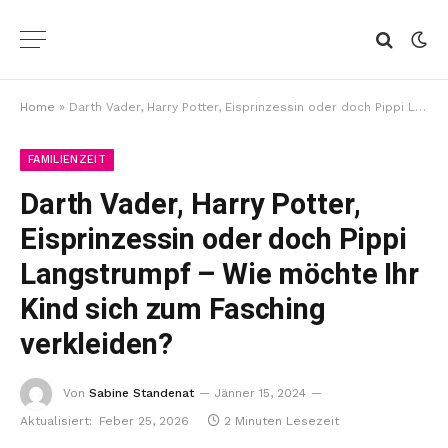
Home
»
Darth Vader, Harry Potter, Eisprinzessin oder doch Pippi Langstrumpf – Wie möchte Ihr Kind sich zum Fasching verkleiden?
FAMILIENZEIT
Darth Vader, Harry Potter,
Eisprinzessin oder doch Pippi
Langstrumpf – Wie möchte Ihr
Kind sich zum Fasching
verkleiden?
Von
Sabine Standenat
Jänner 15, 2024
Aktualisiert:
Feber 25, 2026
2 Minuten Lesezeit