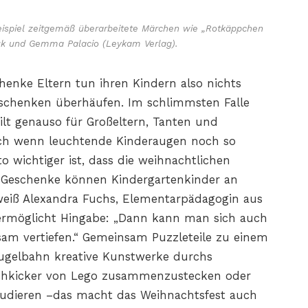
eispiel zeitgemäß überarbeitete Märchen wie „Rotkäppchen
iuk und Gemma Palacio (Leykam Verlag).
henke Eltern tun ihren Kindern also nichts
schenken überhäufen. Im schlimmsten Falle
ilt genauso für Großeltern, Tanten und
uch wenn leuchtende Kinderaugen noch so
o wichtiger ist, dass die weihnachtlichen
ei Geschenke können Kindergartenkinder an
weiß Alexandra Fuchs, Elementarpädagogin aus
g ermöglicht Hingabe: „Dann kann man sich auch
sam vertiefen.“ Gemeinsam Puzzleteile zu einem
gelbahn kreative Kunstwerke durchs
hkicker von Lego zusammenzustecken oder
 studieren –das macht das Weihnachtsfest auch