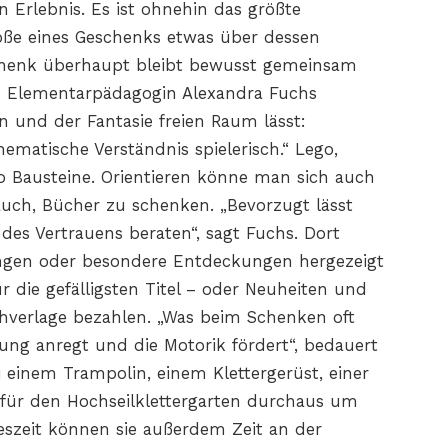
 Erlebnis. Es ist ohnehin das größte
röße eines Geschenks etwas über dessen
schenk überhaupt bleibt bewusst gemeinsam
die Elementarpädagogin Alexandra Fuchs
n und der Fantasie freien Raum lässt:
ematische Verständnis spielerisch.“ Lego,
o Bausteine. Orientieren könne man sich auch
 auch, Bücher zu schenken. „Bevorzugt lässt
es Vertrauens beraten“, sagt Fuchs. Dort
gangen oder besondere Entdeckungen hergezeigt
 die gefälligsten Titel – oder Neuheiten und
uchverlage bezahlen. „Was beim Schenken oft
gung anregt und die Motorik fördert“, bedauert
i einem Trampolin, einem Klettergerüst, einer
für den Hochseilklettergarten durchaus um
reszeit können sie außerdem Zeit an der