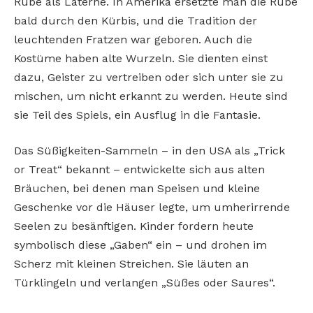
Rübe als Laterne. In Amerika
ersetzte man die Rübe
bald durch den Kürbis,
und die Tradition der
leuchtenden Fratzen war
geboren. Auch die
Kostüme haben alte Wurzeln.
Sie dienten einst
dazu, Geister zu vertreiben
oder sich unter sie zu
mischen, um nicht erkannt
zu werden. Heute sind
sie Teil des Spiels, ein
Ausflug in die Fantasie.
Das Süßigkeiten-Sammeln – in den USA als
„Trick
or Treat“ bekannt – entwickelte sich aus
alten
Bräuchen, bei denen man Speisen und
kleine
Geschenke vor die Häuser legte, um
umherirrende
Seelen zu besänftigen. Kinder
fordern heute
symbolisch diese „Gaben“ ein –
und drohen im
Scherz mit kleinen Streichen. Sie
läuten an
Türklingeln und verlangen „Süßes
oder Saures“.