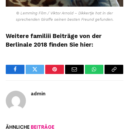
© Lemming Film / Viktor Arnold – Dikkertje hat in der
sprechenden Giraffe seinen besten Freund gefunden.
Weitere familiii Beiträge von der
Berlinale 2018 finden Sie hier:
Facebook
Twitter
Pinterest
Email
WhatsApp
Copy
Link
admin
ÄHNLICHE
BEITRÄGE