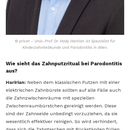
© privat – Univ.-Prof. Dr. Hady Haririan ist Spezialist für
Kinderzahnheilkunde und Parodontitis in Wien.
Wie sieht das Zahnputzritual bei Parodontitis
aus?
Haririan:
Neben dem klassischen Putzen mit einer
elektrischen Zahnbürste sollten auf alle Fälle auch
die Zahnzwischenräume mit speziellen
Zwischenraumbürstchen gereinigt werden. Diese
sind der Zahnseide unbedingt vorzuziehen, da sie
wesentlich effektiver reinigen. So wird verhindert,
dass sich die Zahntaschen mit Rückständen füllen