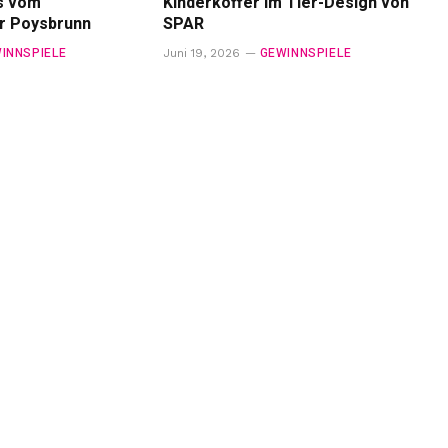
s vom
Kinderkoffer im Tier-Design von
 Poysbrunn
SPAR
INNSPIELE
GEWINNSPIELE
Juni 19, 2026