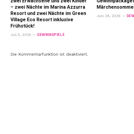
zwei Erwachsene und zwei Kinder
Gewinnpackage
– zwei Nächte im Marina Azzurra
Märchensommer
Resort und zwei Nächte im Green
GEW
Juni 26, 2026
Village Eco Resort inklusive
Frühstück!
GEWINNSPIELE
Juli 5, 2026
Die Kommentarfunktion ist deaktiviert.