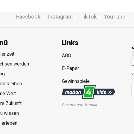
Facebook
Instagram
TikTok
YouTube
nü
Links
ienzeit
ABO
E
chsen werden
F
E-Paper
ung
v
Gewinnspiele
nd bleiben
ale Welt
re Zukunft
Partner von familiii
zu wissen
 erleben