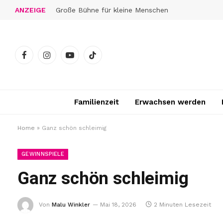
ANZEIGE
Große Bühne für kleine Menschen
Facebook
Instagram
YouTube
TikTok
Familienzeit
Erwachsen werden
Home
»
Ganz schön schleimig
GEWINNSPIELE
Ganz schön schleimig
Von
Malu Winkler
Mai 18, 2026
2 Minuten Lesezeit