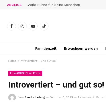
ANZEIGE
Große Bühne für kleine Menschen
Facebook
Instagram
YouTube
TikTok
Familienzeit
Erwachsen werden
Home
»
Introvertiert – und gut so!
ERWACHSEN WERDEN
Introvertiert – und gut so!
Von
Sandra Lobnig
Oktober 6, 2023
Aktualisiert:
Feber 