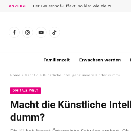
ANZEIGE
Der Bauernhof-Effekt, so klar wie nie zuvor
Facebook
Instagram
YouTube
TikTok
Familienzeit
Erwachsen werden
Home
»
Macht die Künstliche Intelligenz unsere Kinder dumm?
DIGITALE WELT
Macht die Künstliche Intel
dumm?