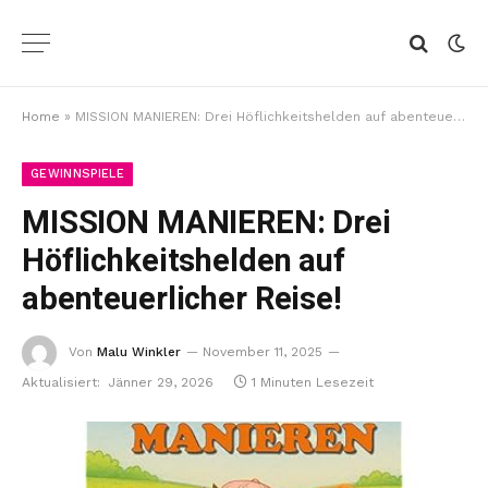
Home
»
MISSION MANIEREN: Drei Höflichkeitshelden auf abenteuerlicher Reise!
GEWINNSPIELE
MISSION MANIEREN: Drei
Höflichkeitshelden auf
abenteuerlicher Reise!
Von
Malu Winkler
November 11, 2025
Aktualisiert:
Jänner 29, 2026
1 Minuten Lesezeit