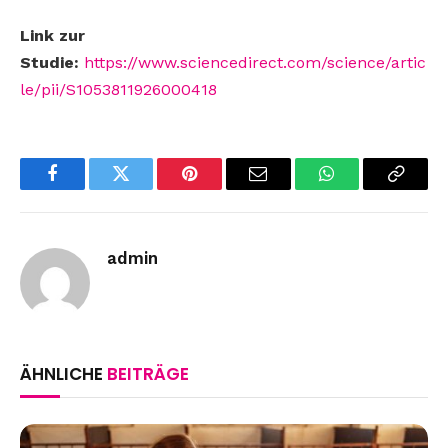
Link zur
Studie:
https://www.sciencedirect.com/science/artic
le/pii/S1053811926000418
Facebook
Twitter
Pinterest
Email
WhatsApp
Copy
Link
admin
ÄHNLICHE
BEITRÄGE