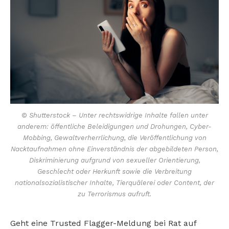
© Shutterstock – Unter rechtswidrige Inhalte fallen unter
anderem: öffentliche Beleidigungen und Drohungen, Cyber-
Mobbing, Gewaltverherrlichung, die Veröffentlichung von
Nacktaufnahmen ohne Einverständnis der abgebildeten Person,
Diskriminierung aufgrund von sexueller Orientierung,
Geschlecht oder Herkunft sowie die Verbreitung
nationalsozialistischer Inhalte, Tierquälerei oder Content, der
zu Terrorismus aufruft.
Geht eine Trusted Flagger-Meldung bei Rat auf