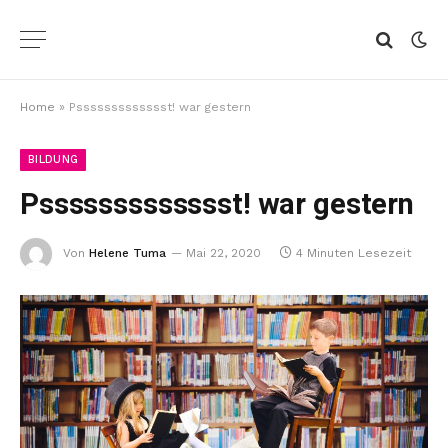
Home
»
Pssssssssssssst! war gestern
BILDUNG
Pssssssssssssst! war gestern
Von
Helene Tuma
Mai 22, 2020
4 Minuten Lesezeit