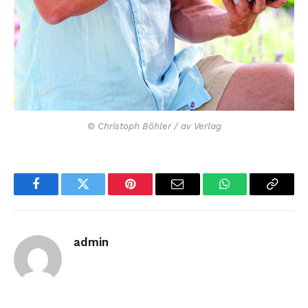
© Christoph Böhler / av Verlag
Facebook
Twitter
Pinterest
Email
WhatsApp
Copy
Link
admin