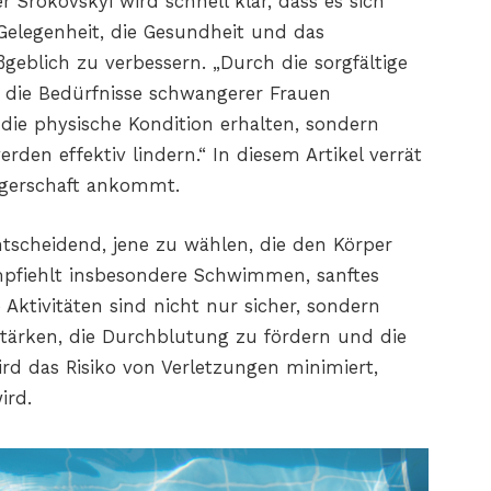
Srokovskyi wird schnell klar, dass es sich
Gelegenheit, die Gesundheit und das
eblich zu verbessern. „Durch die sorgfältige
uf die Bedürfnisse schwangerer Frauen
r die physische Kondition erhalten, sondern
en effektiv lindern.“ In diesem Artikel verrät
ngerschaft ankommt.
ntscheidend, jene zu wählen, die den Körper
mpfiehlt insbesondere Schwimmen, sanftes
e Aktivitäten sind nicht nur sicher, sondern
 stärken, die Durchblutung zu fördern und die
 wird das Risiko von Verletzungen minimiert,
ird.