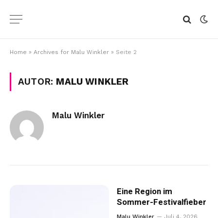
Home
»
Archives for Malu Winkler
»
Seite 2
AUTOR:
MALU WINKLER
Malu Winkler
Eine Region im
Sommer-Festivalfieber
Malu Winkler
Juli 4, 2026