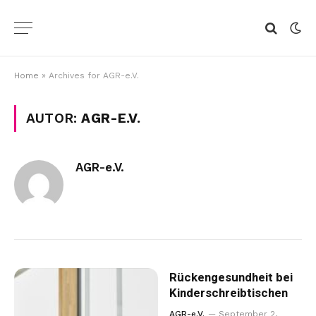
Home
»
Archives for AGR-e.V.
AUTOR:
AGR-E.V.
AGR-e.V.
Rückengesundheit bei
Kinderschreibtischen
AGR-e.V.
September 2,