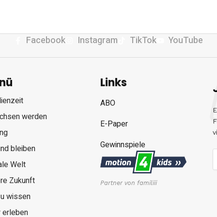
Facebook
Instagram
TikTok
YouTube
nü
Links
ienzeit
ABO
E
chsen werden
F
E-Paper
ung
v
Gewinnspiele
nd bleiben
ale Welt
re Zukunft
Partner von familiii
zu wissen
 erleben