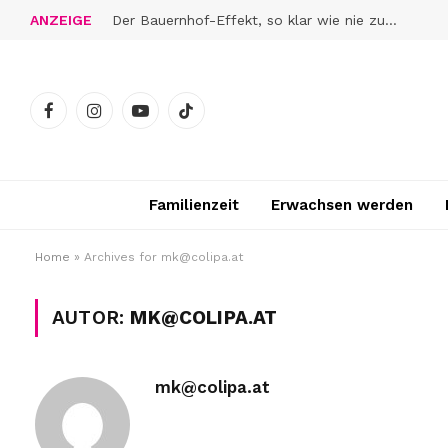
ANZEIGE
Der Bauernhof-Effekt, so klar wie nie zuvor
Facebook
Instagram
YouTube
TikTok
Familienzeit
Erwachsen werden
Home
»
Archives for mk@colipa.at
AUTOR:
MK@COLIPA.AT
mk@colipa.at