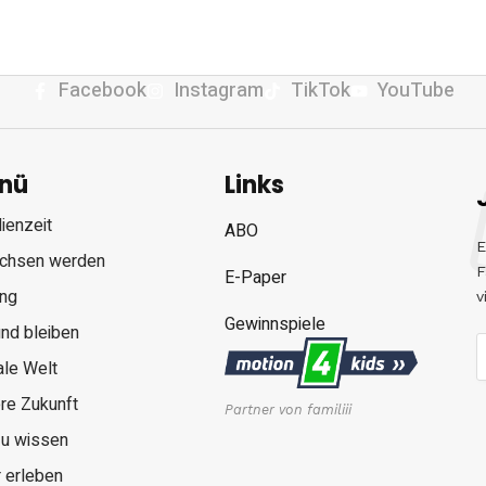
Facebook
Instagram
TikTok
YouTube
nü
Links
ienzeit
ABO
E
chsen werden
F
E-Paper
ung
v
Gewinnspiele
nd bleiben
ale Welt
re Zukunft
Partner von familiii
zu wissen
 erleben