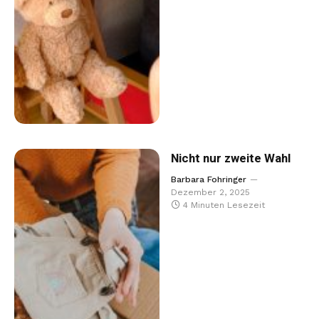
Nicht nur zweite Wahl
Barbara Fohringer
Dezember 2, 2025
4 Minuten Lesezeit