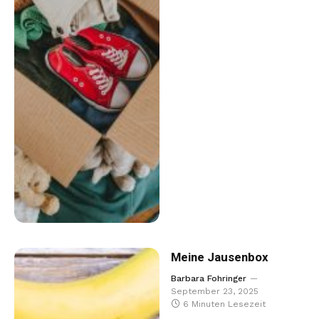
Meine Jausenbox
Barbara Fohringer
September 23, 2025
6 Minuten Lesezeit