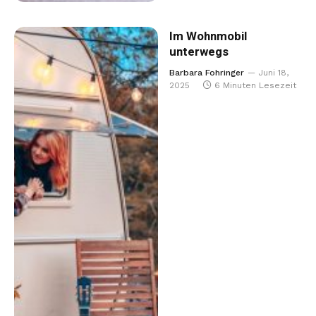
Im Wohnmobil
unterwegs
Barbara Fohringer
Juni 18,
2025
6 Minuten Lesezeit