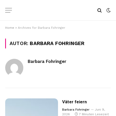
Home
»
Archives for Barbara Fohringer
AUTOR:
BARBARA FOHRINGER
Barbara Fohringer
Väter feiern
Barbara Fohringer
Juni 9,
2026
7 Minuten Lesezeit