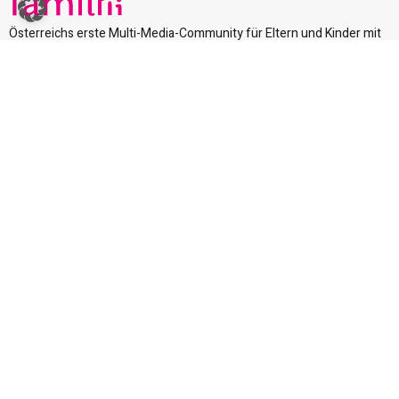
Österreichs erste Multi-Media-Community für Eltern und Kinder mit
dem Ziel, den buntesten und anspruchsvollsten Familien-Club in
Österreich aufzubauen. familiii dient der Förderung des
Miteinanders innerhalb der Familie und dem intensiven
Erfahrungsaustausch.
Impressum
Datenschutzerklärung
AGBs
Mediadaten
Menü
Familienzeit
Erwachsen werden
Bildung
Gesund bleiben
Digitale Welt
Unsere Zukunft
Gut zu wissen