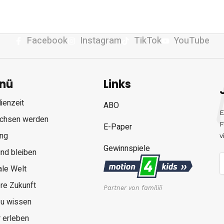
Facebook
Instagram
TikTok
YouTube
nü
Links
ienzeit
ABO
E
chsen werden
F
E-Paper
ung
v
Gewinnspiele
nd bleiben
ale Welt
re Zukunft
Partner von familiii
zu wissen
 erleben