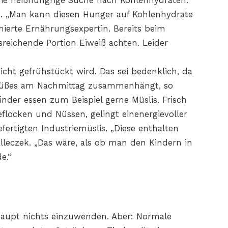
die heißhungrige Suche nach Kohlenhydraten.
ß. „Man kann diesen Hunger auf Kohlenhydrate
ierte Ernährungsexpertin. Bereits beim
sreichende Portion Eiweiß achten. Leider
cht gefrühstückt wird. Das sei bedenklich, da
 Süßes am Nachmittag zusammenhängt, so
Kinder essen zum Beispiel gerne Müslis. Frisch
eflocken und Nüssen, gelingt einenergievoller
efertigten Industriemüslis. „Diese enthalten
Walleczek. „Das wäre, als ob man den Kindern in
e.“
haupt nichts einzuwenden. Aber: Normale