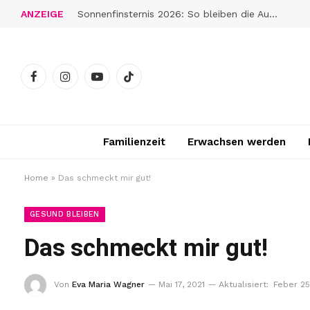
ANZEIGE
Sonnenfinsternis 2026: So bleiben die Augen gut geschützt
Facebook
Instagram
YouTube
TikTok
Familienzeit
Erwachsen werden
Home
»
Das schmeckt mir gut!
GESUND BLEIBEN
Das schmeckt mir gut!
Von
Eva Maria Wagner
Mai 17, 2021
Aktualisiert:
Feber 25