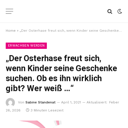
Home
»
„Der Osterhase freut sich, wenn Kinder seine Geschenke suchen. Ob es ihn wirklich gibt? Wer weiß …“
ERWACHSEN WERDEN
„Der Osterhase freut sich,
wenn Kinder seine Geschenke
suchen. Ob es ihn wirklich
gibt? Wer weiß …“
Von
Sabine Standenat
April 1, 2021
Aktualisiert:
Feber
26, 2026
3 Minuten Lesezeit