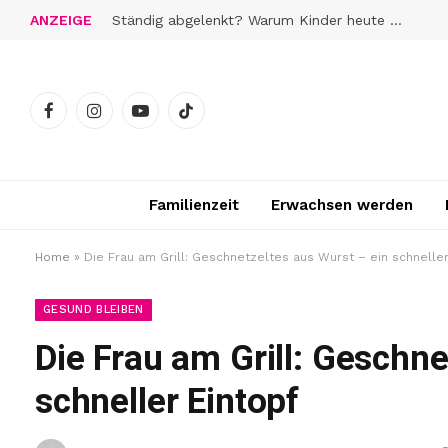
ANZEIGE
Ständig abgelenkt? Warum Kinder heute schwerer zur Ruhe finden
Facebook
Instagram
YouTube
TikTok
Familienzeit
Erwachsen werden
Home
»
Die Frau am Grill: Geschnetzeltes aus Wurst – ein schneller
GESUND BLEIBEN
Die Frau am Grill: Geschne
schneller Eintopf