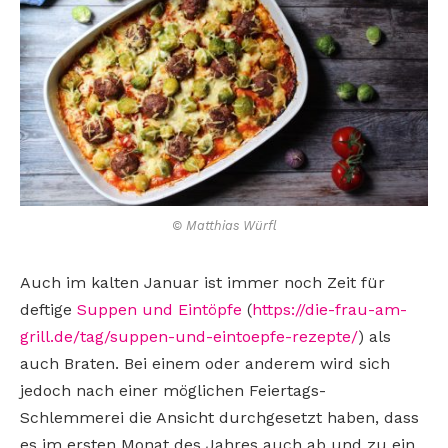
© Matthias Würfl
Auch im kalten Januar ist immer noch Zeit für
deftige
Suppen und Eintöpfe
(
https://die-frau-am-
grill.de/tag/suppen-und-eintoepfe-rezepte/
) als
auch Braten. Bei einem oder anderem wird sich
jedoch nach einer möglichen Feiertags-
Schlemmerei die Ansicht durchgesetzt haben, dass
es im ersten Monat des Jahres auch ab und zu ein