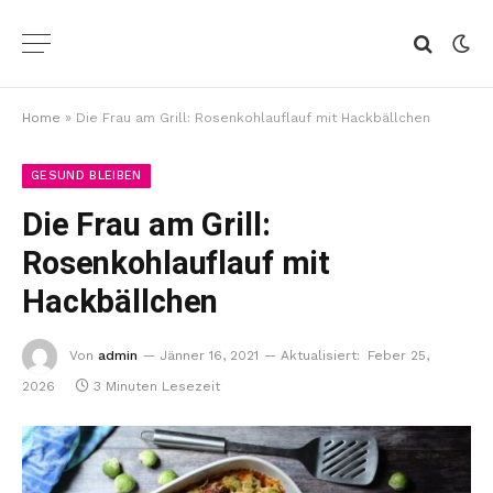
Home
»
Die Frau am Grill: Rosenkohlauflauf mit Hackbällchen
GESUND BLEIBEN
Die Frau am Grill:
Rosenkohlauflauf mit
Hackbällchen
Von
admin
Jänner 16, 2021
Aktualisiert:
Feber 25,
2026
3 Minuten Lesezeit