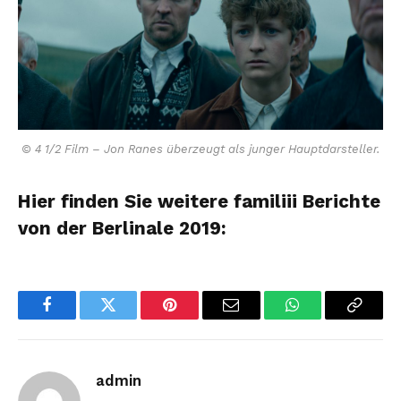
© 4 1/2 Film – Jon Ranes überzeugt als junger Hauptdarsteller.
Hier finden Sie weitere familiii Berichte
von der Berlinale 2019:
Facebook
Twitter
Pinterest
Email
WhatsApp
Copy
Link
admin