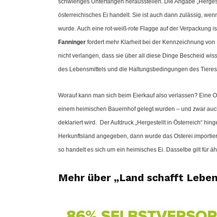
schwieriges Unterfangen herausstellen. Die Angabe „Hergeste
österreichisches Ei handelt. Sie ist auch dann zulässig, wen
wurde. Auch eine rot-weiß-rote Flagge auf der Verpackung ist
Fanninger
fordert mehr Klarheit bei der Kennzeichnung von
nicht verlangen, dass sie über all diese Dinge Bescheid wis
des Lebensmittels und die Haltungsbedingungen des Tieres m
Worauf kann man sich beim Eierkauf also verlassen? Eine Ori
einem heimischen Bauernhof gelegt wurden – und zwar auch 
deklariert wird.
Der Aufdruck „Hergestellt in Österreich“ hi
Herkunftsland angegeben, dann wurde das Osterei importiert u
so handelt es sich um ein heimisches Ei. Dasselbe gilt für ä
Mehr über „Land schafft Leben