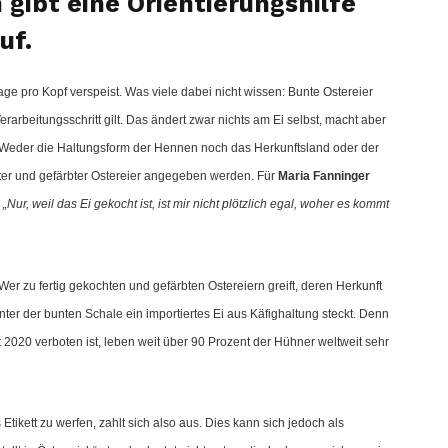
 gibt eine Orientierungshilfe
uf.
age pro Kopf verspeist. Was viele dabei nicht wissen: Bunte Ostereier
arbeitungsschritt gilt. Das ändert zwar nichts am Ei selbst, macht aber
Weder die Haltungsform der Hennen noch das Herkunftsland oder der
ter und gefärbter Ostereier angegeben werden. Für
Maria Fanninger
:
„Nur, weil das Ei gekocht ist, ist mir nicht plötzlich egal, woher es kommt
 zu fertig gekochten und gefärbten Ostereiern greift, deren Herkunft
inter der bunten Schale ein importiertes Ei aus Käfighaltung steckt. Denn
it 2020 verboten ist, leben weit über 90 Prozent der Hühner weltweit sehr
tikett zu werfen, zahlt sich also aus. Dies kann sich jedoch als