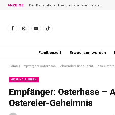
ANZEIGE
Der Bauernhof-Effekt, so klar wie nie zuvor
Facebook
Instagram
YouTube
TikTok
Familienzeit
Erwachsen werden
Home
»
Empfänger: Osterhase – Absender: unbekannt – das Ostere
GESUND BLEIBEN
Empfänger: Osterhase – 
Ostereier-Geheimnis