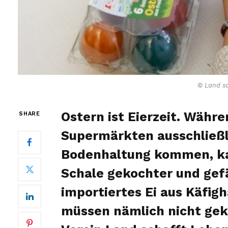
© Land sc
Ostern ist Eierzeit. Währe
SHARE
Supermärkten ausschließli
Bodenhaltung kommen, kan
Schale gekochter und gefä
importiertes Ei aus Käfig
müssen nämlich nicht gek