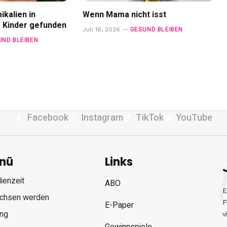
kalien in
Wenn Mama nicht isst
r Kinder gefunden
GESUND BLEIBEN
Juli 16, 2026
UND BLEIBEN
Facebook
Instagram
TikTok
YouTube
nü
Links
ienzeit
ABO
E
chsen werden
F
E-Paper
ung
v