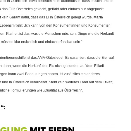
llt in Österreich“ etwa bedeutet nicht automatisch, dass es sich um ein
n das Ei in Österreich gekocht, gefärbt oder einfach nur abgepackt
 kein Garant dafür, dass das Ei in Österreich gelegt wurde.
Maria
 Lebensmitteln:
„Ich kann von den Konsumentinnen und Konsumenten
sen. Klarheit ist das, was die Menschen möchten. Dinge wie die Herkunft
üssen klar ersichtlich und einfach erfassbar sein.“
entierungshilfe ist das AMA-Gütesiegel. Es garantiert, dass die Eier auf
dann, wenn die Herkunft des Eis nicht gesondert auf dem Etikett
ngegen kann zwei Bedeutungen haben. Ist zusätzlich ein anderes
nd in Österreich verarbeitet. Steht kein weiteres Land auf dem Etikett,
hnliche Formulierungen wie „Qualität aus Österreich“.
“: