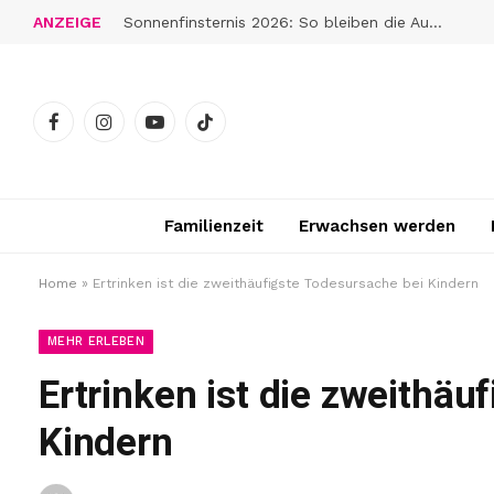
ANZEIGE
Sonnenfinsternis 2026: So bleiben die Augen gut geschützt
Facebook
Instagram
YouTube
TikTok
Familienzeit
Erwachsen werden
Home
»
Ertrinken ist die zweithäufigste Todesursache bei Kindern
MEHR ERLEBEN
Ertrinken ist die zweithäu
Kindern