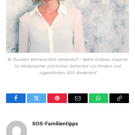
© Thorsten Behrens/SOS-Kinderdorf – Katrin Grabner, Expertin
für Kinderrechte und Online-Sicherheit von Kindern und
Jugendlichen, SOS-Kinderdorf
Facebook
Twitter
Pinterest
Email
WhatsApp
Copy
Link
SOS-Familientipps