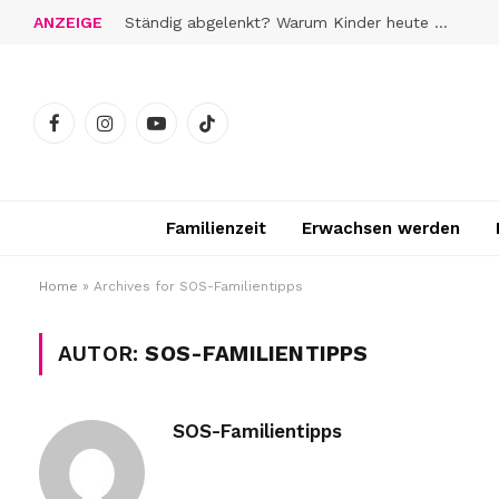
ANZEIGE
Ständig abgelenkt? Warum Kinder heute schwerer zur Ruhe finden
Facebook
Instagram
YouTube
TikTok
Familienzeit
Erwachsen werden
Home
»
Archives for SOS-Familientipps
AUTOR:
SOS-FAMILIENTIPPS
SOS-Familientipps