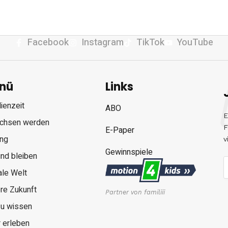
Facebook
Instagram
TikTok
YouTube
nü
Links
ienzeit
ABO
E
chsen werden
F
E-Paper
ung
v
Gewinnspiele
nd bleiben
ale Welt
re Zukunft
Partner von familiii
zu wissen
 erleben