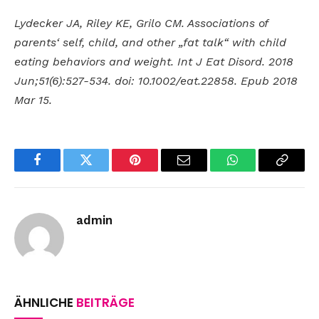
Lydecker JA, Riley KE, Grilo CM. Associations of
parents‘ self, child, and other „fat talk“ with child
eating behaviors and weight. Int J Eat Disord. 2018
Jun;51(6):527-534. doi: 10.1002/eat.22858. Epub 2018
Mar 15.
Facebook
Twitter
Pinterest
Email
WhatsApp
Copy
Link
admin
ÄHNLICHE
BEITRÄGE