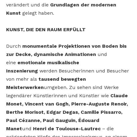
verändert und die
Grundlagen der modernen
Kunst
gelegt haben.
KUNST, DIE DEN RAUM ERFÜLLT
Durch
monumentale Projektionen von Boden bis
zur Decke, dynamische Animationen
und
eine
emotionale musikalische
Inszenierung
werden Besucherinnen und Besucher
von mehr als
tausend bewegten
Meisterwerken
umgeben. Zu sehen sind Werke
legendärer Künstlerinnen und Künstler wie
Claude
Monet, Vincent van Gogh, Pierre-Auguste Renoir,
Berthe Morisot, Edgar Degas, Camille Pissarro,
Paul Cézanne, Paul Gauguin, Édouard
Manet
und
Henri de Toulouse-Lautrec
– die
prägendsten Köpfe des Impressionismus, an einem