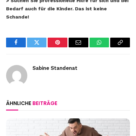
> Suchen Sie professionelle Hilfe für sich und bei
Bedarf auch für die Kinder. Das ist keine
Schande!
Facebook
Twitter
Pinterest
Email
WhatsApp
Copy
Link
Sabine Standenat
ÄHNLICHE
BEITRÄGE