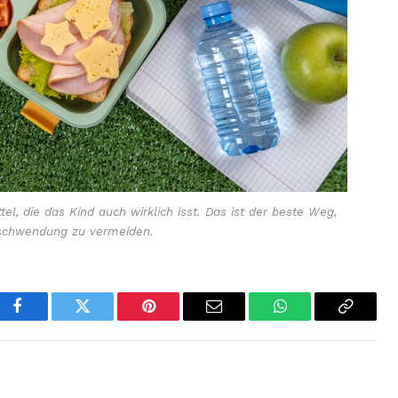
l, die das Kind auch wirklich isst. Das ist der beste Weg,
schwendung zu vermeiden.
Facebook
Twitter
Pinterest
Email
WhatsApp
Copy
Link