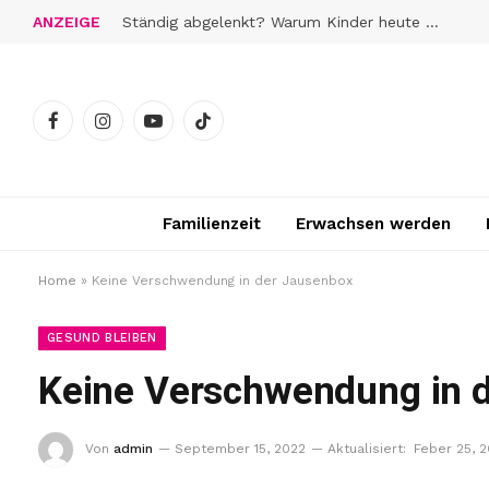
ANZEIGE
Ständig abgelenkt? Warum Kinder heute schwerer zur Ruhe finden
Facebook
Instagram
YouTube
TikTok
Familienzeit
Erwachsen werden
Home
»
Keine Verschwendung in der Jausenbox
GESUND BLEIBEN
Keine Verschwendung in 
Von
admin
September 15, 2022
Aktualisiert:
Feber 25, 