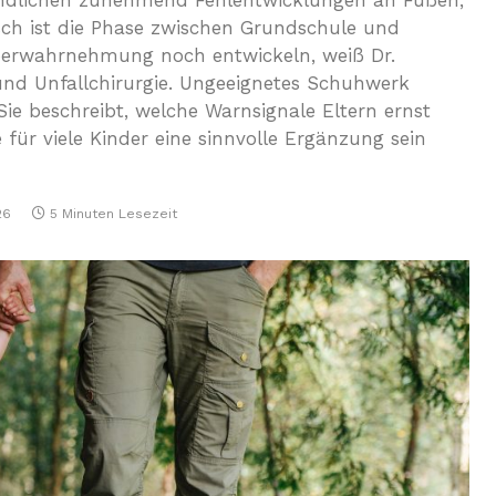
endlichen zunehmend Fehlentwicklungen an Füßen,
ch ist die Phase zwischen Grundschule und
örperwahrnehmung noch entwickeln, weiß Dr.
 und Unfallchirurgie. Ungeeignetes Schuhwerk
 Sie beschreibt, welche Warnsignale Eltern ernst
ür viele Kinder eine sinnvolle Ergänzung sein
26
5 Minuten Lesezeit