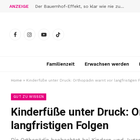
ANZEIGE
Der Bauernhof-Effekt, so klar wie nie zuvor
Facebook
Instagram
YouTube
TikTok
Familienzeit
Erwachsen werden
Home
»
Kinderfüße unter Druck: Orthopädin warnt vor langfristigen 
GUT ZU WISSEN
Kinderfüße unter Druck: O
langfristigen Folgen