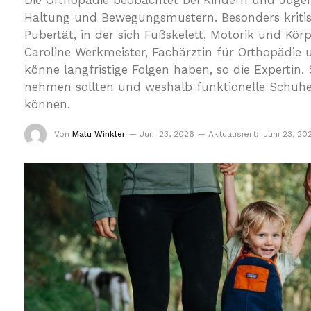
Die Orthopädie beobachtet bei Kindern und Jug
Haltung und Bewegungsmustern. Besonders kritis
Pubertät, in der sich Fußskelett, Motorik und K
Caroline Werkmeister, Fachärztin für Orthopädie
könne langfristige Folgen haben, so die Expertin.
nehmen sollten und weshalb funktionelle Schuhe f
können.
Von
Malu Winkler
Juni 23, 2026
Aktualisiert:
Juni 23, 20