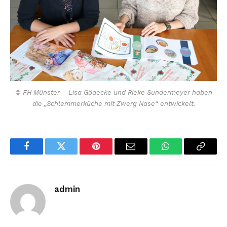
© FH Münster – Lisa Gödecke und Rieke Sundermeyer haben
die „Schlemmerküche mit Zwerg Nase“ entwickelt.
Facebook
Twitter
Pinterest
Email
WhatsApp
Copy
Link
admin