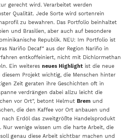
tur gerecht wird. Verarbeitet werden
ter Qualität. Jede Sorte wird sortenrein
maprofil zu bewahren. Das Portfolio beinhaltet
ien und Brasilien, aber auch auf besondere
ominikanische Republik. NEU: Im Portfolio ist
eras Nariño Decaf“ aus der Region Nariño in
fahren entkoffeiniert, nicht mit Dichlormethan
ln. Ein weiteres
neues Highlight
ist die neue
ei diesem Projekt wichtig, die Menschen hinter
gen Zeit geraten ihre Geschichten oft in
panne verdrängen dabei allzu leicht die
schen vor Ort“, betont Helmut
Brem
und
schen, die den Kaffee vor Ort anbauen und
st nach Erdöl das zweitgrößte Handelsprodukt
. Nur wenige wissen um die harte Arbeit, die
t soll genau diese Arbeit sichtbar machen und