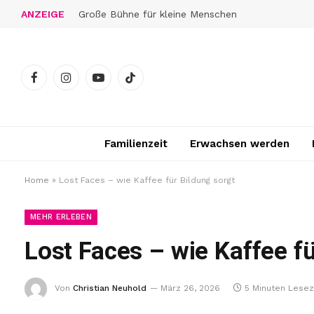
ANZEIGE
Große Bühne für kleine Menschen
Facebook
Instagram
YouTube
TikTok
Familienzeit
Erwachsen werden
Home
»
Lost Faces – wie Kaffee für Bildung sorgt
MEHR ERLEBEN
Lost Faces – wie Kaffee fü
Von
Christian Neuhold
März 26, 2026
5 Minuten Lesez