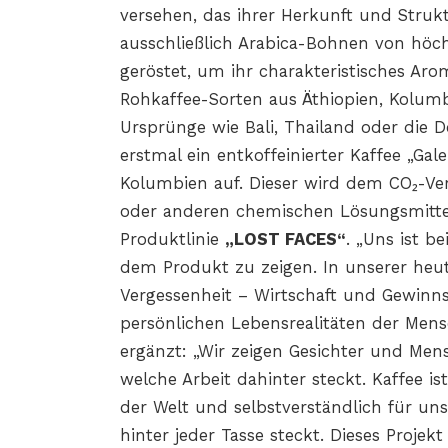
versehen, das ihrer Herkunft und Struk
ausschließlich Arabica-Bohnen von höchs
geröstet, um ihr charakteristisches Aro
Rohkaffee-Sorten aus Äthiopien, Kolumb
Ursprünge wie Bali, Thailand oder die D
erstmal ein entkoffeinierter Kaffee „Gal
Kolumbien auf. Dieser wird dem CO₂-Ver
oder anderen chemischen Lösungsmitte
Produktlinie
„LOST FACES“
. „Uns ist b
dem Produkt zu zeigen. In unserer heuti
Vergessenheit – Wirtschaft und Gewinns
persönlichen Lebensrealitäten der Men
ergänzt: „Wir zeigen Gesichter und Men
welche Arbeit dahinter steckt. Kaffee i
der Welt und selbstverständlich für uns
hinter jeder Tasse steckt. Dieses Projek